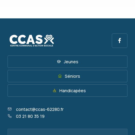
CCAS Saint Martin Boulogne
June 9, 2026, 2:28 PM
PERMANENCE SOLIDARITE
Prochaine permanence Mardi 23 juin au CCAS ....
Jeunes
Séniors
Handicapées
1
contact@ccas-62280.fr
CCAS Saint Martin Boulogne
03 21 80 35 19
June 8, 2026, 7:21 AM
PERMANENCE DIABÈTE AU CCAS
La Fédération Française des Diabétiques de la Côte