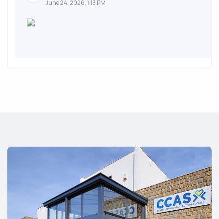
June 24, 2026, 1:13 PM
3
CCAS Saint Martin Boulogne
June 23, 2026, 11:51 AM
Le CCAS ne doit pas devenir facultatif
Ce mardi 23 juin 2026, le Sénat examinera le projet de
loi portant simplification des normes applicables aux
collectivités...
Voir plus
13