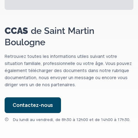
CCAS Saint Martin Boulogne
June 19, 2026, 12:29 PM
CCAS
de Saint Martin
PREVENTIONS FORTES CHALEURS
Ensemble, veillons sur les personnes âgées,
Boulogne
fragiles ou isolées ...
Le registre des personnes vulnérables permet
aux agents du CCAS Saint...
Voir plus
Retrouvez toutes les informations utiles suivant votre
situation familiale, professionnelle ou votre âge. Vous pouvez
également télécharger des documents dans notre rubrique
documentation, nous envoyer un message ou encore vous
diriger vers un de nos partenaires.
5
Contactez-nous
CCAS Saint Martin Boulogne
Du lundi au vendredi, de 8h30 à 12h00 et de 14h00 à 17h30.
June 19, 2026, 12:21 PM